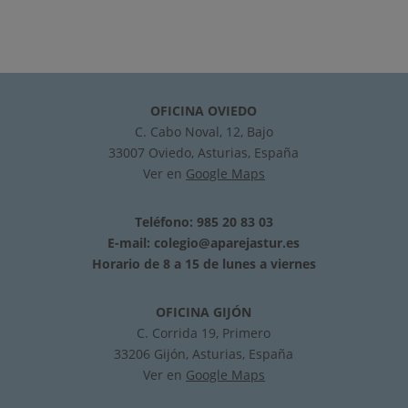
OFICINA OVIEDO
C. Cabo Noval, 12, Bajo
33007 Oviedo, Asturias, España
Ver en
Google Maps
Teléfono: 985 20 83 03
E-mail:
colegio@aparejastur.es
Horario de 8 a 15 de lunes a viernes
OFICINA GIJÓN
C. Corrida 19, Primero
33206 Gijón, Asturias, España
Ver en
Google Maps