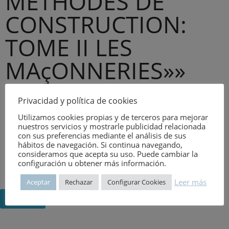
MÉTHODES DE
CONSTRUCTION:
TOME II LES
MAçONNERIES»»
Autor:
ÉMILE OLIVIER
Privacidad y política de cookies
Tema:
IDIOMA EXTRANJERO
Utilizamos cookies propias y de terceros para mejorar
nuestros servicios y mostrarle publicidad relacionada
Editor:
ENTREPRISE MODERNE D
con sus preferencias mediante el análisis de sus
hábitos de navegación. Si continua navegando,
Año de publicación:
7 de agosto de 1967
consideramos que acepta su uso. Puede cambiar la
configuración u obtener más información.
Número:
863
Leer más
Aceptar
Rechazar
Configurar Cookies
Volver