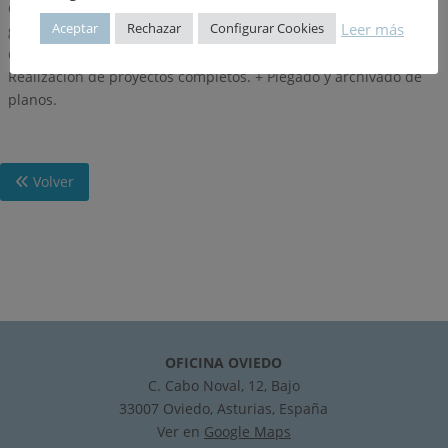
construcción. + Distribución de viviendas y locales. Plantas en
Leer más
Aceptar
Rechazar
Configurar Cookies
general. + Dimensiones y distribución de los elementos más
comunes. + Instalaciones: eléctricas, agua y calefacción. +
Realización de proyectos completos. + Plegado y archivado de
planos.
Volver
OFICINA OVIEDO
C. Cabo Noval, 12, Bajo
33007 Oviedo, Asturias, España
Ver en
Google Maps