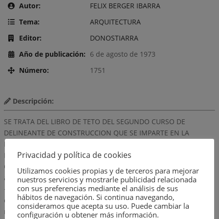
Autor:
FELIX BERGER IBARRA
Tema:
ARQUITECTURA
Editor:
DONOSTIARRA
Año de publicación:
6 de agosto de 1973
Número:
1751
Descripción:
SE TRATA DEL LIBRO DE TETO DEL SEGUNDO CURSO DE
DELINEANTE DE CONSTRUCCION QUE SE IMPARTE EN LA
FORMACION PROFESIONAL, CON LOS SIGUIENTES TEMAS: +
Privacidad y política de cookies
Molduras, arcos, dinteles y bóvedas. + Estilos arquitectónicos. +
Ordenes arquitectónicos. + Coquización órdenes
Utilizamos cookies propias y de terceros para mejorar
arquitectónicos. + Sistema Diédrico: punto, recta, plano y giros.
nuestros servicios y mostrarle publicidad relacionada
con sus preferencias mediante el análisis de sus
+ Planos acotados. + Perspectiva axonométrica. + Perspectiva
hábitos de navegación. Si continua navegando,
caballera. + Perspectiva cónica. + Normas UNE, DIN y
consideramos que acepta su uso. Puede cambiar la
recomendaciones ISO utilizadas en los proyectos de
configuración u obtener más información.