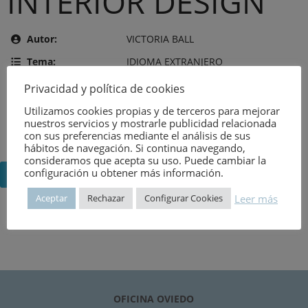
INTERIOR DESIGN
Autor:
VICTORIA BALL
Tema:
IDIOMA EXTRANJERO
Editor:
THE MACMILLAN COMPANY
Privacidad y política de cookies
Año de publicación:
7 de agosto de 1960
Utilizamos cookies propias y de terceros para mejorar
nuestros servicios y mostrarle publicidad relacionada
Número:
827
con sus preferencias mediante el análisis de sus
hábitos de navegación. Si continua navegando,
consideramos que acepta su uso. Puede cambiar la
configuración u obtener más información.
Volver
Leer más
Aceptar
Rechazar
Configurar Cookies
OFICINA OVIEDO