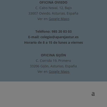
OFICINA OVIEDO
C. Cabo Noval, 12, Bajo
33007 Oviedo, Asturias, España
Ver en
Google Maps
Teléfono: 985 20 83 03
E-mail:
colegio@aparejastur.es
Horario de 8 a 15 de lunes a viernes
OFICINA GIJÓN
C. Corrida 19, Primero
33206 Gijón, Asturias, España
Ver en
Google Maps