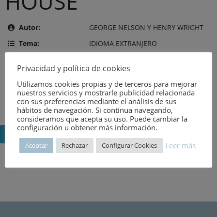
HOUSE
Autor:
GEORGE NELSON Y HENRY WRIGHT
Tema:
IDIOMA EXTRANJERO
Editor:
THE ARCHITECTURAL PRESS AND
Privacidad y política de cookies
SIMON AND SCHUSTER
Utilizamos cookies propias y de terceros para mejorar
Año de publicación:
6 de agosto de 2026
nuestros servicios y mostrarle publicidad relacionada
con sus preferencias mediante el análisis de sus
Número:
1868
hábitos de navegación. Si continua navegando,
consideramos que acepta su uso. Puede cambiar la
configuración u obtener más información.
Volver
Leer más
Aceptar
Rechazar
Configurar Cookies