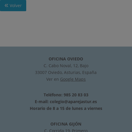
Volver
OFICINA OVIEDO
C. Cabo Noval, 12, Bajo
33007 Oviedo, Asturias, España
Ver en
Google Maps
Teléfono: 985 20 83 03
E-mail:
colegio@aparejastur.es
Horario de 8 a 15 de lunes a viernes
OFICINA GIJÓN
C. Corrida 19, Primero