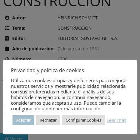
CONSTRUCCIÓN
Autor:
HEINRICH SCHMITT
Tema:
CONSTRUCCIÓN
Editor:
EDITORIAL GUSTAVO GIL, S.A.
Año de publicación:
7 de agosto de 1961
Número:
1706
Privacidad y política de cookies
Descripción:
Utilizamos cookies propias y de terceros para mejorar
nuestros servicios y mostrarle publicidad relacionada
con sus preferencias mediante el análisis de sus
-Ordenación y dimensiones-Cimentación-Clases de
hábitos de navegación. Si continua navegando,
cimentación-Movimientos y asientos del terreno-Protección de
consideramos que acepta su uso. Puede cambiar la
las obra-Paredes-Techos o pisos-Estructura de las paredes-
configuración u obtener más información.
Chimeneas-Construcciones de entramado-Cubiertas-Escaleras
Leer más
Aceptar
Rechazar
Configurar Cookies
Volver