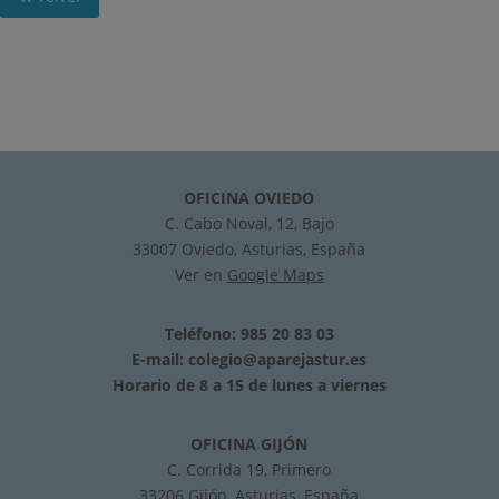
OFICINA OVIEDO
C. Cabo Noval, 12, Bajo
33007 Oviedo, Asturias, España
Ver en
Google Maps
Teléfono: 985 20 83 03
E-mail:
colegio@aparejastur.es
Horario de 8 a 15 de lunes a viernes
OFICINA GIJÓN
C. Corrida 19, Primero
33206 Gijón, Asturias, España