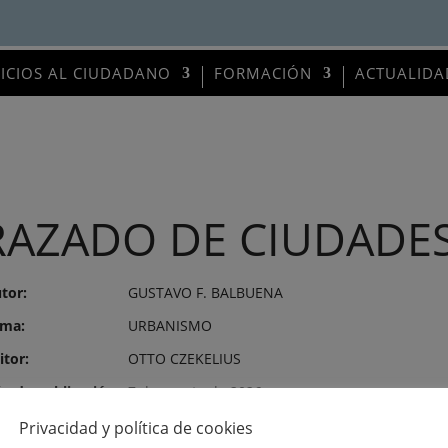
VICIOS AL CIUDADANO
FORMACIÓN
ACTUALIDA
RAZADO DE CIUDADE
tor:
GUSTAVO F. BALBUENA
ma:
URBANISMO
itor:
OTTO CZEKELIUS
o de publicación:
7 de agosto de 2026
mero:
2005
Privacidad y política de cookies