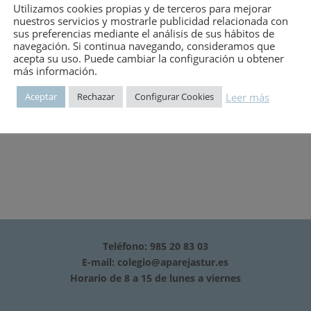
Utilizamos cookies propias y de terceros para mejorar
nuestros servicios y mostrarle publicidad relacionada con
sus preferencias mediante el análisis de sus hábitos de
navegación. Si continua navegando, consideramos que
dio de Urbanismo, trazado disposición y construcción de ciudades-
acepta su uso. Puede cambiar la configuración u obtener
urbanización y saneamiento de poblaciones-Urbanización en Espa
más información.
Leer más
Aceptar
Rechazar
Configurar Cookies
Teléfono: 985 20 83 03
E-mail:
colegio@aparejastur.es
Horario de 8 a 15 de lunes a viernes