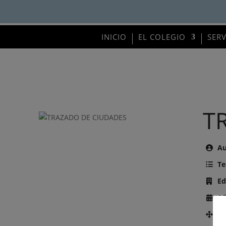
INICIO
EL COLEGIO
SER
T
Au
Te
Ed
Añ
Nú