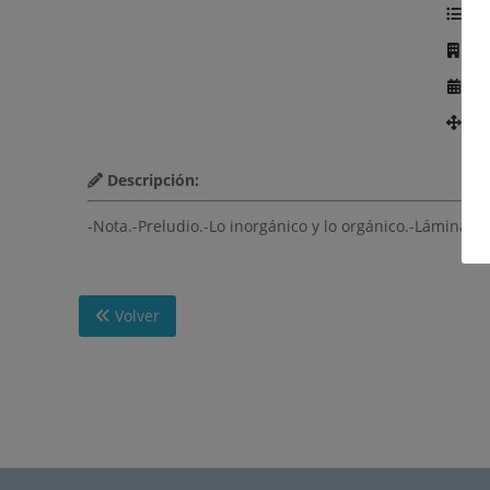
Te
Ed
Añ
Nú
Descripción:
-Nota.-Preludio.-Lo inorgánico y lo orgánico.-Láminas.
Volver