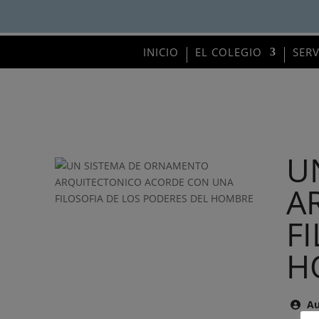
INICIO
EL COLEGIO
SER
U
A
F
H
Au