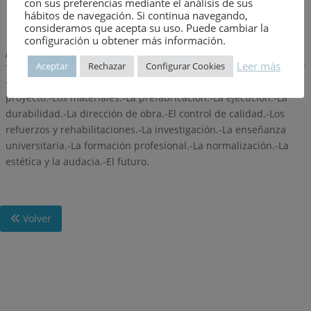
con sus preferencias mediante el análisis de sus
Número:
106
hábitos de navegación. Si continua navegando,
consideramos que acepta su uso. Puede cambiar la
configuración u obtener más información.
Descripción:
Leer más
Aceptar
Rechazar
Configurar Cookies
-Resumen de la situación.-Las instrucciones oficiales.-El
proyecto.-Los materiales.-La prefabricación.-La ejecución.-La
durabilidad.-La dirección de obra.-El control de calidad.-Los
refuerzos y rehabilitaciones.-La investigación.-La enseñanza
universitaria.-La formación profesional.-La normalización.-La
estética y la audacia.-El futuro.
Volver