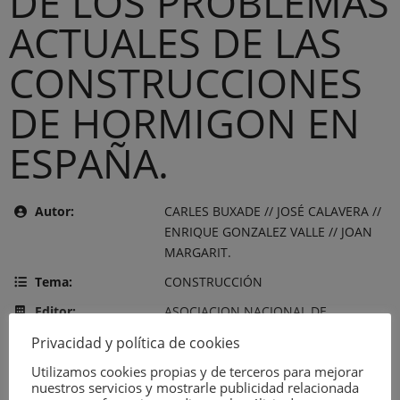
DE LOS PROBLEMAS
ACTUALES DE LAS
CONSTRUCCIONES
DE HORMIGON EN
ESPAÑA.
Autor:
CARLES BUXADE // JOSÉ CALAVERA //
ENRIQUE GONZALEZ VALLE // JOAN
MARGARIT.
Tema:
CONSTRUCCIÓN
Editor:
ASOCIACION NACIONAL DE
FABRICANTES DE HORMIGON
Privacidad y política de cookies
PREPARADO (ANEFHOP)
Utilizamos cookies propias y de terceros para mejorar
Año de publicación:
7 de agosto de 1993
nuestros servicios y mostrarle publicidad relacionada