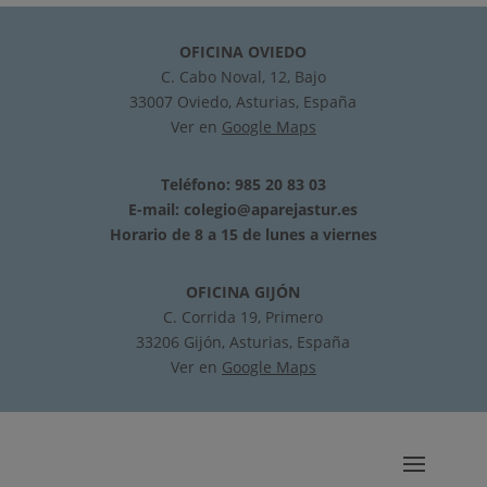
OFICINA OVIEDO
C. Cabo Noval, 12, Bajo
33007 Oviedo, Asturias, España
Ver en
Google Maps
Teléfono: 985 20 83 03
E-mail:
colegio@aparejastur.es
Horario de 8 a 15 de lunes a viernes
OFICINA GIJÓN
C. Corrida 19, Primero
33206 Gijón, Asturias, España
Ver en
Google Maps