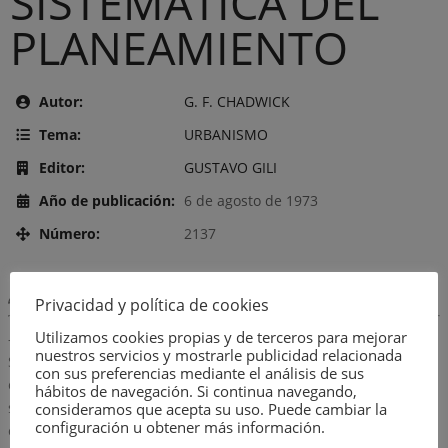
SISTEMATICA DEL
PLANEAMIENTO
Autor:
G. F. CHADWICK
Tema:
URBANISMO
Editor:
GUSTAVO GILI
Año de publicación:
6 de agosto de 1973
Número:
2137
Descripción:
Privacidad y política de cookies
Utilizamos cookies propias y de terceros para mejorar
– Cambio físico y ecología humana.- ¿Qué es la planificación?.-
nuestros servicios y mostrarle publicidad relacionada
Sistemas.- Planificación como sistema conceptual.- Sobre el
con sus preferencias mediante el análisis de sus
espacio y la planificación espacial.- Objetivos.- Proyección del
hábitos de navegación. Si continua navegando,
sistema: ¿Qué es el futuro?.- Modelos.- Algunos modelos
consideramos que acepta su uso. Puede cambiar la
configuración u obtener más información.
operacionales y las teorías subyacentes.- La modelística del