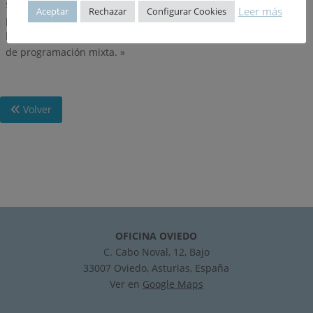
sistema total».- Evaluación.- Un método espacial para el
Leer más
Aceptar
Rechazar
Configurar Cookies
planeamiento regional.- ¿Satisfacción u optimización? Los
límites de la racionalidad.- ¿Plan o programa?.- Una estrategia
de programación mixta. »
Volver
OFICINA OVIEDO
C. Cabo Noval, 12, Bajo
33007 Oviedo, Asturias, España
Ver en
Google Maps