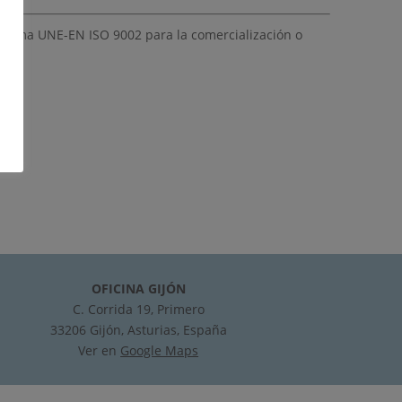
norma UNE-EN ISO 9002 para la comercialización o
OFICINA GIJÓN
C. Corrida 19, Primero
33206 Gijón, Asturias, España
Ver en
Google Maps