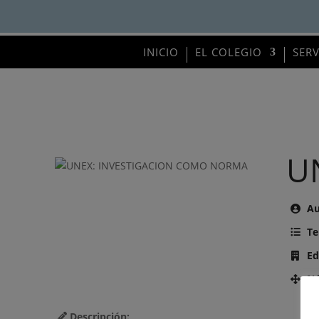
INICIO
EL COLEGIO
SER
U
Au
Te
Ed
Nú
Descripción: