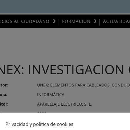
VICIOS AL CIUDADANO
FORMACIÓN
ACTUALIDA
NEX: INVESTIGACIO
tor:
UNEX: ELEMENTOS PARA CABLEADOS, CONDUC
ma:
INFORMÁTICA
itor:
APARELLAJE ELECTRICO, S. L.
mero:
3009
Privacidad y política de cookies