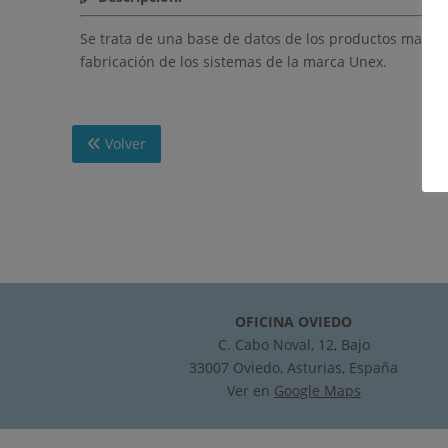
Se trata de una base de datos de los productos marca
fabricación de los sistemas de la marca Unex.
Volver
OFICINA OVIEDO
C. Cabo Noval, 12, Bajo
33007 Oviedo, Asturias, España
Ver en
Google Maps