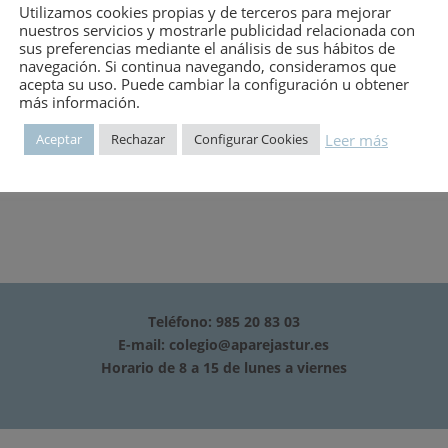
Utilizamos cookies propias y de terceros para mejorar
nuestros servicios y mostrarle publicidad relacionada con
 Unex: elementos para cableados, coducciones para cables, según 
sus preferencias mediante el análisis de sus hábitos de
navegación. Si continua navegando, consideramos que
acepta su uso. Puede cambiar la configuración u obtener
más información.
Leer más
Aceptar
Rechazar
Configurar Cookies
Teléfono: 985 20 83 03
E-mail:
colegio@aparejastur.es
Horario de 8 a 15 de lunes a viernes