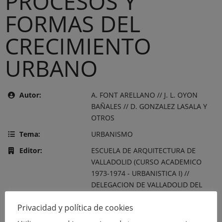
PROCESOS Y
FORMAS DEL
CRECIMIENTO
URBANO
Autor:
A. FONT ARELLANO // J. L. OYON
BAÑALES // D. GONZALEZ LASALA Y
OTROS
Tema:
URBANISMO
Editor:
ESCUELA DE ARQUITECTURA DE
VALLADOLID (CURSO ACADEMICO
1973-1974 - URBANISTICA I) //
DELEGACION DE VALLADOLID DEL
COLEGIO DE ARQUITECTOS DE
Privacidad y política de cookies
MADRID - COMISION DE CULTURA