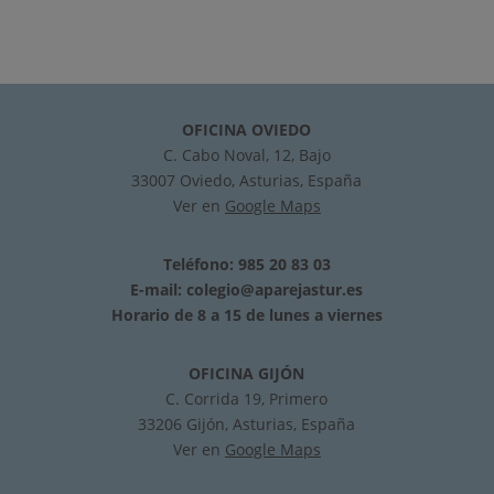
OFICINA OVIEDO
C. Cabo Noval, 12, Bajo
33007 Oviedo, Asturias, España
Ver en
Google Maps
Teléfono: 985 20 83 03
E-mail:
colegio@aparejastur.es
Horario de 8 a 15 de lunes a viernes
OFICINA GIJÓN
C. Corrida 19, Primero
33206 Gijón, Asturias, España
Ver en
Google Maps