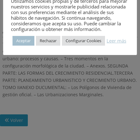
Utilizamos cookies propias y de terceros para mejorar
Año de publicación:
7 de agosto de 1976
nuestros servicios y mostrarle publicidad relacionada
Número:
2064
con sus preferencias mediante el análisis de sus
hábitos de navegación. Si continua navegando,
consideramos que acepta su uso. Puede cambiar la
configuración u obtener más información.
Descripción:
Leer más
Aceptar
Rechazar
Configurar Cookies
TOMO IPRIMERA PARTE: LA EVOLUCION HISTORICA DEL
CRECIMIENTO URBANO: – Evolución histórica del crecimiento
urbano: procesos y causas. – Tres momentos en la
configuración morfológica de la ciudad. – Anexos. SEGUNDA
PARTE: LAS FORMAS DEL CRECIMIENTO RESIDENCIAL.TERCERA
PARTE: PLANEAMIENTO URBANISTICO Y CRECIMIENTO URBANO.
TOMO IIANEXO DUCUMENTAL: – Los Polígonos de Vivienda de
gestión oficial. – Las Urbanizaciones Marginales.
Volver