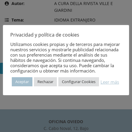
Autor:
A CURA DELLA RIVISTA VILLE E
GIARDINI
Tema:
IDIOMA EXTRANJERO
Editor:
GÖRLICH EDITORE
Privacidad y política de cookies
Año de publicación:
7 de agosto de 1964
Utilizamos cookies propias y de terceros para mejorar
Número:
1691
nuestros servicios y mostrarle publicidad relacionada
con sus preferencias mediante el análisis de sus
hábitos de navegación. Si continua navegando,
consideramos que acepta su uso. Puede cambiar la
Volver
configuración u obtener más información.
Leer más
Aceptar
Rechazar
Configurar Cookies
OFICINA OVIEDO
C. Cabo Noval, 12, Bajo