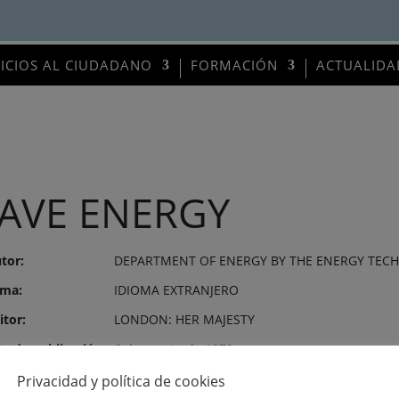
VICIOS AL CIUDADANO
FORMACIÓN
ACTUALIDA
AVE ENERGY
tor:
DEPARTMENT OF ENERGY BY THE ENERGY TEC
ma:
IDIOMA EXTRANJERO
itor:
LONDON: HER MAJESTY
o de publicación:
6 de agosto de 1979
mero:
676
Privacidad y política de cookies