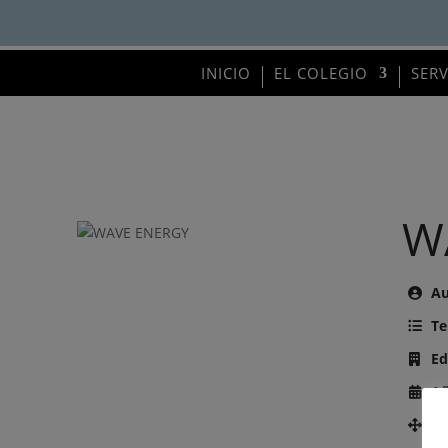
INICIO
EL COLEGIO
SER
W
Au
Te
Ed
Añ
Nú