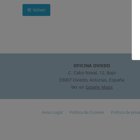
Volver
OFICINA OVIEDO
C. Cabo Noval, 12, Bajo
33007 Oviedo, Asturias, España
Ver en
Google Maps
Aviso Legal
Política de Cookies
Política de priv