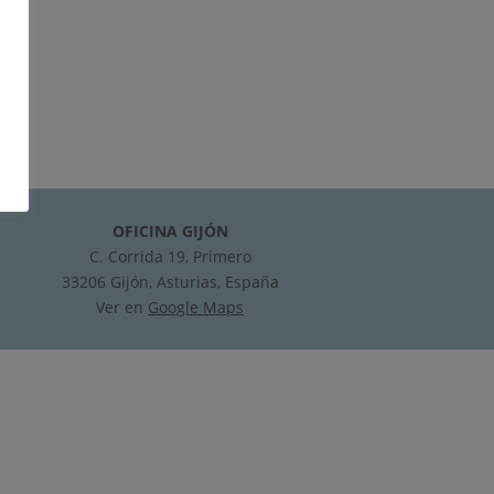
OFICINA GIJÓN
C. Corrida 19, Primero
33206 Gijón, Asturias, España
Ver en
Google Maps