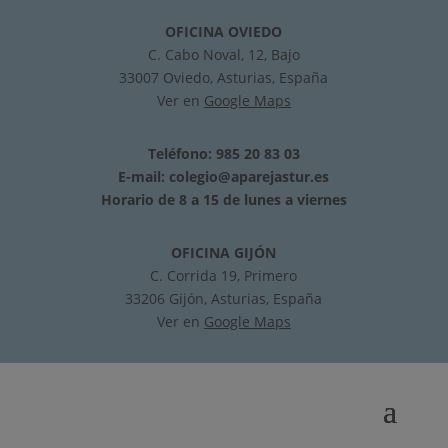
OFICINA OVIEDO
C. Cabo Noval, 12, Bajo
33007 Oviedo, Asturias, España
Ver en
Google Maps
Teléfono: 985 20 83 03
E-mail:
colegio@aparejastur.es
Horario de 8 a 15 de lunes a viernes
OFICINA GIJÓN
C. Corrida 19, Primero
33206 Gijón, Asturias, España
Ver en
Google Maps