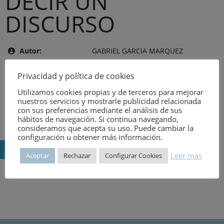
DECIR UN
DISCURSO
Autor:
GABRIEL GARCIA MARQUEZ
Tema:
VARIOS
Privacidad y política de cookies
Editor:
UEM
Utilizamos cookies propias y de terceros para mejorar
Año de publicación:
9 de agosto de 2026
nuestros servicios y mostrarle publicidad relacionada
con sus preferencias mediante el análisis de sus
Número:
3854
hábitos de navegación. Si continua navegando,
consideramos que acepta su uso. Puede cambiar la
configuración u obtener más información.
Volver
Leer más
Aceptar
Rechazar
Configurar Cookies