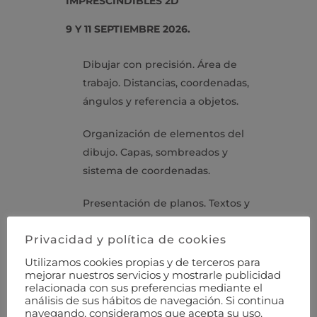
IMPRESCINDIBLES 2D
9 Y 11 SEPTIEMBRE 2026.
Dibujar con precisión. Área de
trabajo. Distancias, coordenadas,
ángulos y referencia a objetos.
Organización de elementos del
dibujo. Capas, sombreados y
sistema de coordenadas.
Presentación de planos. Textos y
cotas anotativos. Escalas.
Privacidad y política de cookies
Configuraciones de página, e
impresión en pdf
Utilizamos cookies propias y de terceros para
mejorar nuestros servicios y mostrarle publicidad
EJERCICIOS:
Diferentes dibujos de
relacionada con sus preferencias mediante el
análisis de sus hábitos de navegación. Si continua
arquitectura, interiorismo y diseño
navegando, consideramos que acepta su uso.