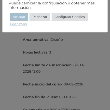
industrial para un aprendizaje rápido y
Puede cambiar la configuración u obtener más
información.
progresivo.
Aceptar
Rechazar
Configurar Cookies
Leer más
Modalidad
: Videoconferencia
Area temática
: Diseño
Horas lectivas
: 3
Fecha límite de Inscripción
: 07-09-
2026 13:00
Fecha inicio del curso
: 09-09-2026
Fecha fin del curso
: 11-09-2026
Calendario
: de 9:00 a 10:30 horas