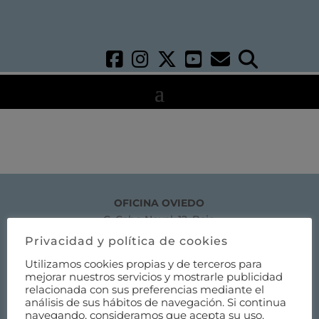
OFICINA OVIEDO
C. Cabo Noval, 12, Bajo
33007 Oviedo, Asturias, España
Privacidad y política de cookies
Ver en
Google Maps
Utilizamos cookies propias y de terceros para
mejorar nuestros servicios y mostrarle publicidad
relacionada con sus preferencias mediante el
Teléfono: 985 20 83 03
análisis de sus hábitos de navegación. Si continua
E-mail:
colegio@aparejastur.es
navegando, consideramos que acepta su uso.