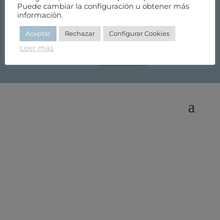
Horario de 8 a 15 de lunes a viernes
Puede cambiar la configuración u obtener más
información.
OFICINA GIJÓN
Aceptar
Rechazar
Configurar Cookies
C. Corrida 19, Primero
Leer más
33206 Gijón, Asturias, España
Ver en
Google Maps