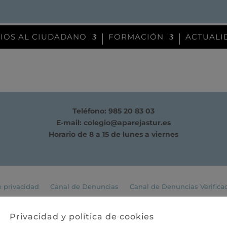
CIOS AL CIUDADANO
FORMACIÓN
ACTUALI
Teléfono: 985 20 83 03
E-mail:
colegio@aparejastur.es
Horario de 8 a 15 de lunes a viernes
e privacidad
Canal de Denuncias
Canal de Denuncias Verifica
Privacidad y política de cookies